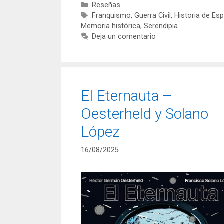
Categorías
Reseñas
la
Etiquetas
Franquismo
,
Guerra Civil
,
Historia de Es
Crisálida
Memoria histórica
,
Serendipia
–
Deja un comentario
Rafael
Jiménez
y
Meik
El Eternauta –
Oesterheld y Solano
López
16/08/2025