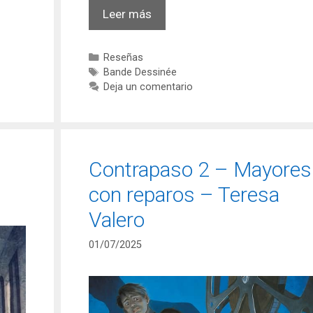
SPIROU
Leer más
de
Franquin
Categorías
Reseñas
–
Etiquetas
Bande Dessinée
Todos
Deja un comentario
sus
álbumes
Contrapaso 2 – Mayores
con reparos – Teresa
Valero
01/07/2025