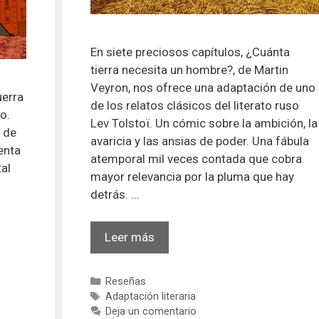
En siete preciosos capítulos, ¿Cuánta
tierra necesita un hombre?, de Martin
Veyron, nos ofrece una adaptación de uno
uerra
de los relatos clásicos del literato ruso
o.
Lev Tolstoï. Un cómic sobre la ambición, la
o de
avaricia y las ansias de poder. Una fábula
enta
atemporal mil veces contada que cobra
tal
mayor relevancia por la pluma que hay
detrás. …
¿Cuánta
Leer más
tierra
necesita
Categorías
Reseñas
un
Etiquetas
Adaptación literaria
hombre?
Deja un comentario