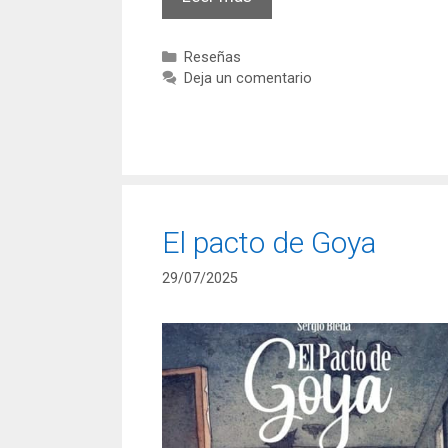
Eternauta
–
Categorías
Reseñas
Oesterheld
Deja un comentario
y
Solano
López
El pacto de Goya
29/07/2025