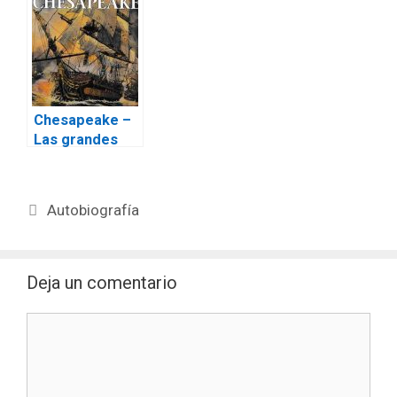
Chesapeake –
Las grandes
batallas
navales
Etiquetas
Autobiografía
Deja un comentario
Comentario