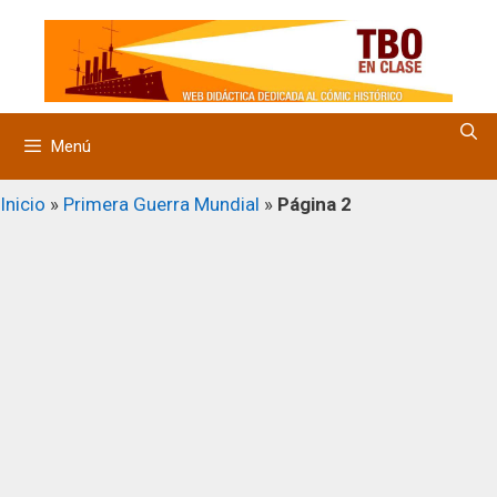
Saltar
al
contenido
Menú
Inicio
»
Primera Guerra Mundial
»
Página 2