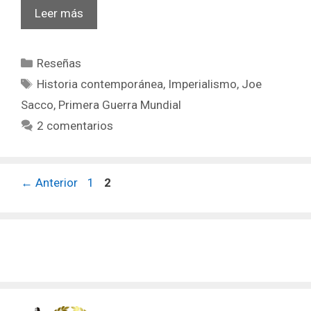
La
Leer más
Gran
Guerra
Categorías
Reseñas
–
Etiquetas
Joe
Historia contemporánea
,
Imperialismo
,
Joe
Sacco
Sacco
,
Primera Guerra Mundial
–
2 comentarios
La
batalla
del
Página
Página
←
Anterior
1
2
Somme