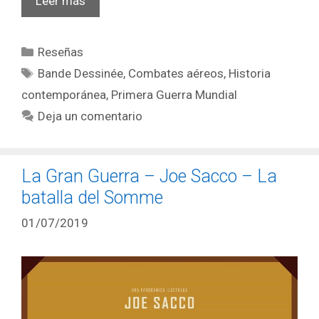
Leer más
Piloto
del
Categorías
Reseñas
Edelweiss
Etiquetas
–
Bande Dessinée
,
Combates aéreos
,
Historia
Edición
contemporánea
,
Primera Guerra Mundial
integral
Deja un comentario
La Gran Guerra – Joe Sacco – La
batalla del Somme
01/07/2019