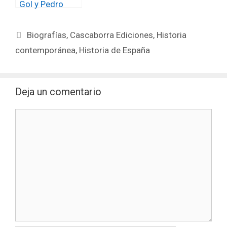
Gol y Pedro
Camello –
Biografías en
Etiquetas
Biografías
,
Cascaborra Ediciones
,
Historia
Viñetas
contemporánea
,
Historia de España
Deja un comentario
Comentario