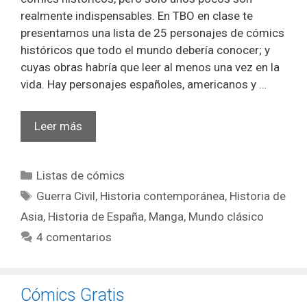
realmente indispensables. En TBO en clase te
presentamos una lista de 25 personajes de cómics
históricos que todo el mundo debería conocer; y
cuyas obras habría que leer al menos una vez en la
vida. Hay personajes españoles, americanos y …
25
Leer más
personajes
de
Categorías
Listas de cómics
cómics
Etiquetas
históricos
Guerra Civil
,
Historia contemporánea
,
Historia de
que
Asia
,
Historia de España
,
Manga
,
Mundo clásico
deberías
4 comentarios
conocer
Cómics Gratis