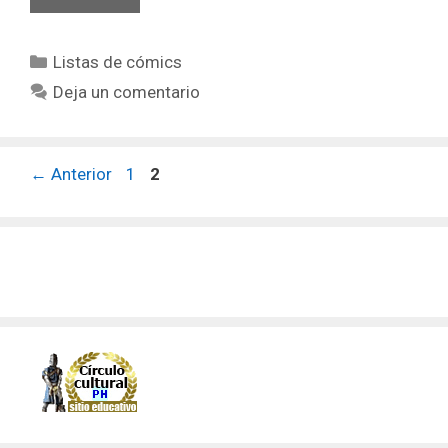
Mejores
Tiendas
Categorías
Listas de cómics
de
CÓMIC
Deja un comentario
ONLINE
Página
Página
←
Anterior
1
2