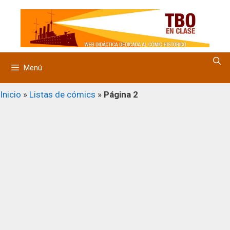
Saltar
al
contenido
Menú
Inicio
»
Listas de cómics
»
Página 2